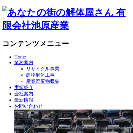
コンテンツメニュー
Home
業務案内
リサイクル事業
建物解体工事
産業廃棄物収集
実績紹介
会社案内
最新情報
お問い合わせ