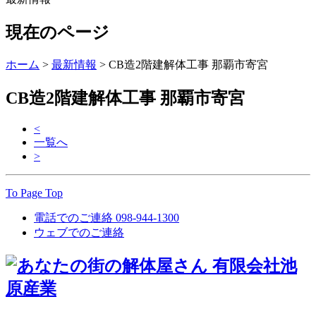
現在のページ
ホーム
>
最新情報
>
CB造2階建解体工事 那覇市寄宮
CB造2階建解体工事 那覇市寄宮
<
一覧へ
>
To Page Top
電話でのご連絡
098-944-1300
ウェブでのご連絡