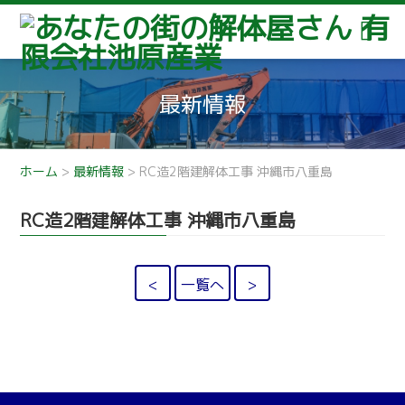
最新情報
ホーム
>
最新情報
>
RC造2階建解体工事 沖縄市八重島
RC造2階建解体工事 沖縄市八重島
<
一覧へ
>