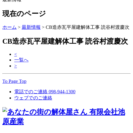
現在のページ
ホーム
>
最新情報
>
CB造赤瓦平屋建解体工事 読谷村渡慶次
CB造赤瓦平屋建解体工事 読谷村渡慶次
<
一覧へ
>
To Page Top
電話でのご連絡
098-944-1300
ウェブでのご連絡