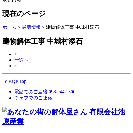
現在のページ
ホーム
>
最新情報
>
建物解体工事 中城村添石
建物解体工事 中城村添石
<
一覧へ
>
To Page Top
電話でのご連絡
098-944-1300
ウェブでのご連絡