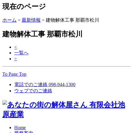
現在のページ
ホーム
>
最新情報
>
建物解体工事 那覇市松川
建物解体工事 那覇市松川
<
一覧へ
>
To Page Top
電話でのご連絡
098-944-1300
ウェブでのご連絡
Home