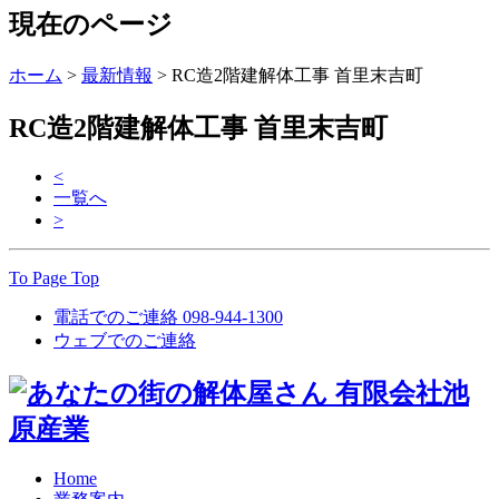
現在のページ
ホーム
>
最新情報
>
RC造2階建解体工事 首里末吉町
RC造2階建解体工事 首里末吉町
<
一覧へ
>
To Page Top
電話でのご連絡
098-944-1300
ウェブでのご連絡
Home