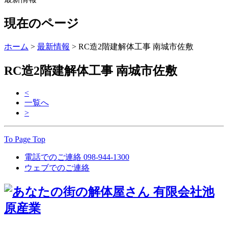
現在のページ
ホーム
>
最新情報
>
RC造2階建解体工事 南城市佐敷
RC造2階建解体工事 南城市佐敷
<
一覧へ
>
To Page Top
電話でのご連絡
098-944-1300
ウェブでのご連絡